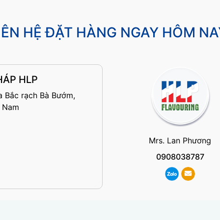
IÊN HỆ ĐẶT HÀNG NGAY HÔM NA
HÁP HLP
a Bắc rạch Bà Bướm,
t Nam
Mrs. Lan Phương
0908038787