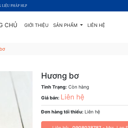
P HLP
G CHỦ
GIỚI THIỆU
SẢN PHẨM
LIÊN HỆ
bơ
Hương bơ
Tình Trạng:
Còn hàng
Liên hệ
Giá bán:
Đơn hàng tối thiểu:
Liên hệ
Liên hệ:
0908038787
- Mrs. Lan 