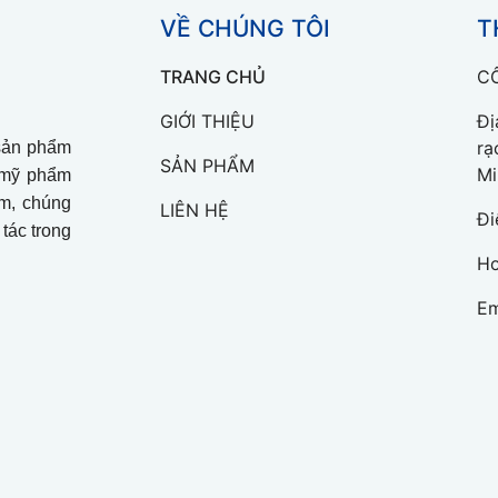
VỀ CHÚNG TÔI
T
TRANG CHỦ
C
GIỚI THIỆU
Đị
rạ
sản phẩm
SẢN PHẨM
Mi
a mỹ phẩm
m, chúng
LIÊN HỆ
Đi
 tác trong
Ho
Em