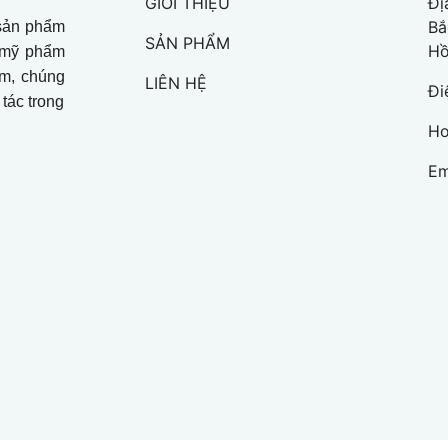
GIỚI THIỆU
Đị
Bắ
 sản phẩm
SẢN PHẨM
Hồ
a mỹ phẩm
ệm, chúng
LIÊN HỆ
Đi
 tác trong
Ho
Em