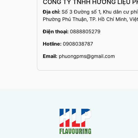
CÔNG TY TNHH HƯƠNG LIỆU P
Địa chỉ:
Số 3 Đường số 1, Khu dân cư ph
Phường Phú Thuận, TP. Hồ Chí Minh, Vi
Điện thoại:
0888805279
Hotline:
0908038787
Email:
phuongpms@gmail.com