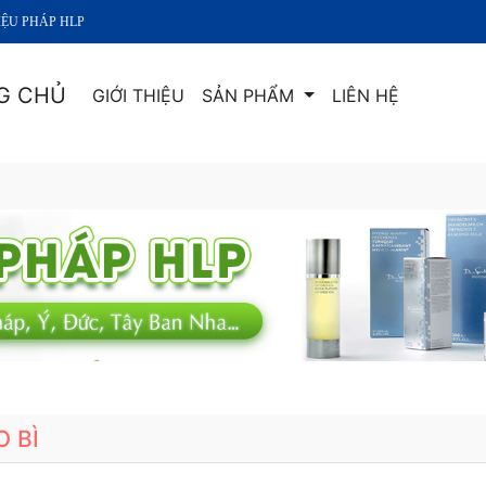
ÁP HLP
G CHỦ
GIỚI THIỆU
SẢN PHẨM
LIÊN HỆ
O BÌ