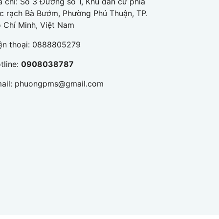
a chỉ: Số 3 Đường số 1, Khu dân cư phía
c rạch Bà Bướm, Phường Phú Thuận, TP.
 Chí Minh, Việt Nam
ện thoại:
0888805279
tline:
0908038787
ail:
phuongpms@gmail.com